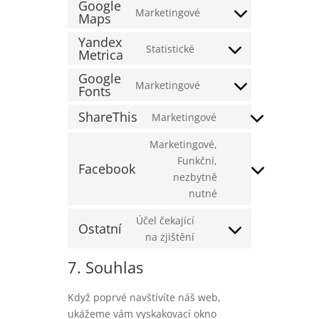
Google
service
Marketingové
Maps
Consent
complianz
to
Yandex
Statistické
service
Metrica
Consent
google-
to
Google
Marketingové
maps
service
Fonts
Consent
yandex-
to
ShareThis
Marketingové
metrica
Consent
service
to
google-
Marketingové,
service
fonts
Funkční,
Facebook
sharethis
Consent
nezbytně
to
nutné
service
Účel čekající
facebook
Ostatní
Consent
na zjištění
to
7. Souhlas
service
ostatní
Když poprvé navštívíte náš web,
ukážeme vám vyskakovací okno