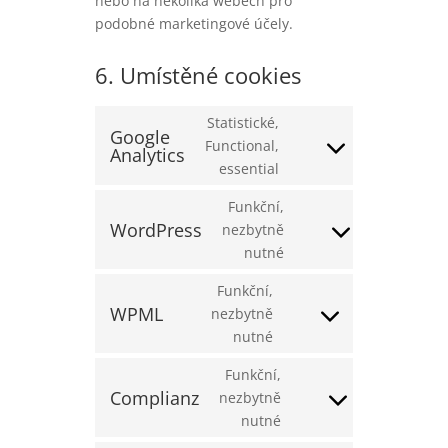
nebo na několika webech pro
podobné marketingové účely.
6. Umístěné cookies
Statistické,
Google
Functional,
Analytics
Consent
essential
to
service
Funkční,
google-
WordPress
nezbytně
Consent
analytics
nutné
to
service
Funkční,
wordpress
WPML
nezbytně
Consent
nutné
to
service
Funkční,
wpml
Complianz
nezbytně
Consent
nutné
to