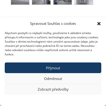
Spravovat Souhlas s cookies
Abychom poskytli co nejlepší služby, používáme k ukládání a/nebo
přístupu k informacím o zařízení, technologie jako jsou soubory cookies.
Souhlas s těmito technologiemi nám umožní zpracovávat údaje, jako je
Copyright © 2023 constra.cz |
Zásady cookies
,
chování při procházení nebo jedinečná ID na tomto webu. Nesouhlas
nebo odvolání souhlasu může nepříznivě ovlivnit určité vlastnosti a
ochrana osobních údajů
| spravuje:
Zeni
funkce.
Příjmout
Odmítnout
Zobrazit předvolby
Zásady cookies
PROHLÁŠENÍ O ZPRACOVÁNÍ OSOBNÍCH ÚDAJŮ