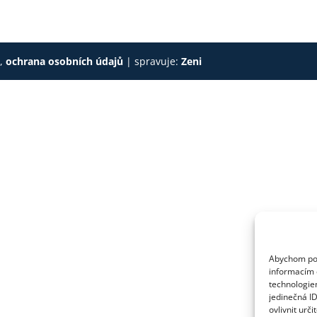
s
,
ochrana osobních údajů
| spravuje:
Zeni
Abychom posk
informacím o
technologie
jedinečná I
ovlivnit urči