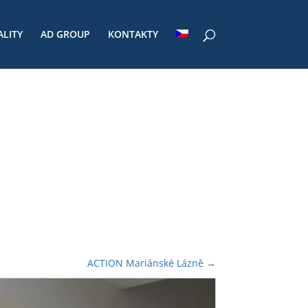
ALITY
AD GROUP
KONTAKTY
ACTION Mariánské Lázně
→