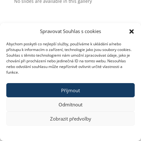
No slides are available in this gallery
Spravovat Souhlas s cookies
Abychom poskytli co nejlepší služby, používáme k ukládání a/nebo
Copyright © 2023 constra.cz |
Zásady cookies
,
přístupu k informacím o zařízení, technologie jako jsou soubory cookies.
ochrana osobních údajů
| spravuje:
Zeni
Souhlas s těmito technologiemi nám umožní zpracovávat údaje, jako je
chování při procházení nebo jedinečná ID na tomto webu. Nesouhlas
nebo odvolání souhlasu může nepříznivě ovlivnit určité vlastnosti a
funkce.
Příjmout
Odmítnout
Zobrazit předvolby
Zásady cookies
PROHLÁŠENÍ O ZPRACOVÁNÍ OSOBNÍCH ÚDAJŮ