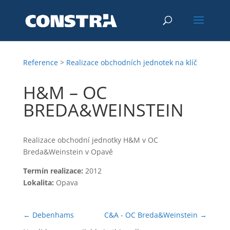
Reference
>
Realizace obchodních jednotek na klíč
H&M – OC
BREDA&WEINSTEIN
Realizace obchodní jednotky H&M v OC
Breda&Weinstein v Opavě
Termín realizace:
2012
Lokalita:
Opava
←
Debenhams
C&A - OC Breda&Weinstein
→