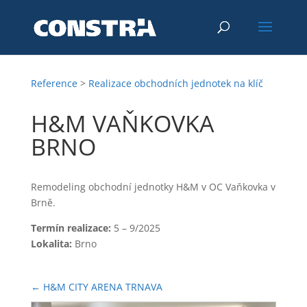
Reference
>
Realizace obchodních jednotek na klíč
H&M VAŇKOVKA
BRNO
Remodeling obchodní jednotky H&M v OC Vaňkovka v
Brně.
Termín realizace:
5 – 9/2025
Lokalita:
Brno
←
H&M CITY ARENA TRNAVA