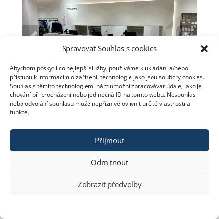
Spravovat Souhlas s cookies
Abychom poskytli co nejlepší služby, používáme k ukládání a/nebo
přístupu k informacím o zařízení, technologie jako jsou soubory cookies.
Souhlas s těmito technologiemi nám umožní zpracovávat údaje, jako je
chování při procházení nebo jedinečná ID na tomto webu. Nesouhlas
nebo odvolání souhlasu může nepříznivě ovlivnit určité vlastnosti a
funkce.
Příjmout
Copyright © 2023 constra.cz |
Zásady cookies
,
Odmítnout
ochrana osobních údajů
| spravuje:
Zeni
Zobrazit předvolby
Zásady cookies
PROHLÁŠENÍ O ZPRACOVÁNÍ OSOBNÍCH ÚDAJŮ