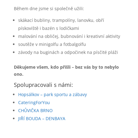
Během dne jsme si společně užili:
skákací bubliny, trampolíny, lanovku, obří
pískoviště i bazén s lodičkami
malování na obličej, bubnování i kreativní aktivity
soutěže v minigolfu a fotbalgolfu
závody na buginách a odpočinek na písčité pláži
Děkujeme všem, kdo přišli – bez vás by to nebylo
ono.
Spolupracovali s námi:
Hopsálkov – park sportu a zábavy
CateringForYou
CHŮVIČKA BRNO
JIŘÍ BOUDA – DENBAYA